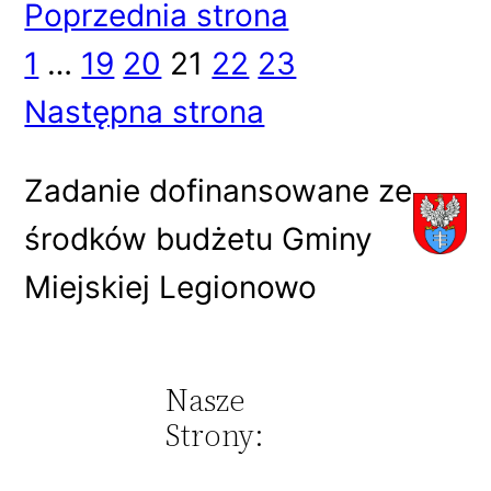
Poprzednia strona
1
…
19
20
21
22
23
Następna strona
Zadanie dofinansowane ze
środków budżetu Gminy
Miejskiej Legionowo
Nasze
Strony: