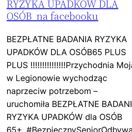
RYZYKA UPADKÓW DLA
OSÓB na facebooku
BEZPŁATNE BADANIA RYZYKA
UPADKÓW DLA OSÓB65 PLUS
PLUS !!!!!!!!!!!!!!!Przychodnia Mo
w Legionowie wychodząc
naprzeciw potrzebom –
uruchomiła BEZPŁATNE BADAN
RYZYKA UPADKÓW dla OSÓB
65+. #BezpiecznySeniorOdbywa