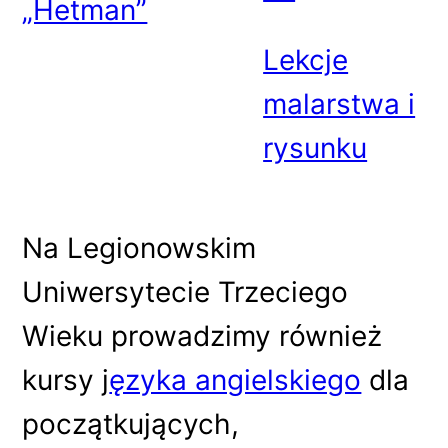
„Hetman”
Lekcje
malarstwa i
rysunku
Na Legionowskim
Uniwersytecie Trzeciego
Wieku prowadzimy również
kursy j
ęzyka angielskiego
dla
początkujących,