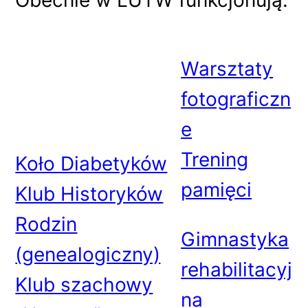
Obecnie w LUTW funkcjonują:
Warsztaty
fotograficzn
e
Trening
Koło Diabetyków
pamięci
Klub Historyków
Rodzin
Gimnastyka
(genealogiczny)
rehabilitacyj
Klub szachowy
na