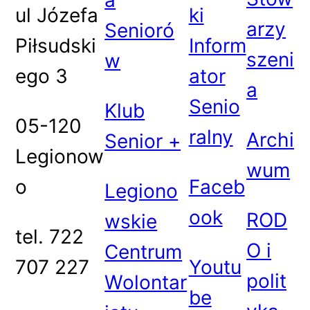
a
ul Józefa
ki
arzy
Senioró
Piłsudski
Inform
szeni
w
ego 3
ator
a
Senio
Klub
05-120
ralny
Archi
Senior +
Legionow
wum
o
Faceb
Legiono
ook
ROD
wskie
tel. 722
O i
Centrum
707 227
Youtu
polit
Wolontar
be