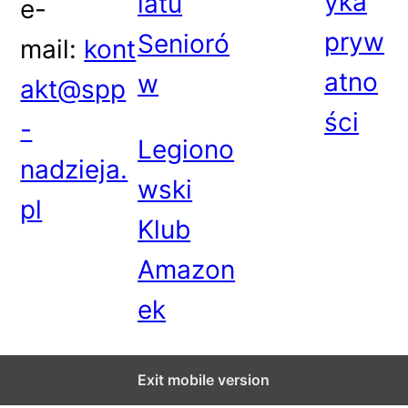
yka
iatu
e-
pryw
Senioró
mail:
kont
atno
w
akt@spp
ści
-
Legiono
nadzieja.
wski
pl
Klub
Amazon
ek
Exit mobile version