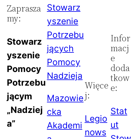
Stowarz
Zaprasza
my:
yszenie
Potrzebu
Infor
Stowarz
macj
jących
yszenie
e
Pomocy
doda
Pomocy
Nadzieja
tkow
Potrzebu
Więce
e:
j:
jącym
Mazowie
„Nadziej
Stat
cka
Legio
a”
ut
Akademi
nows
Stow