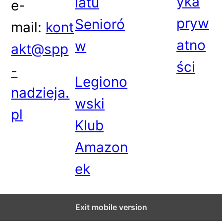
yka
iatu
e-
pryw
Senioró
mail:
kont
atno
w
akt@spp
ści
-
Legiono
nadzieja.
wski
pl
Klub
Amazon
ek
Exit mobile version