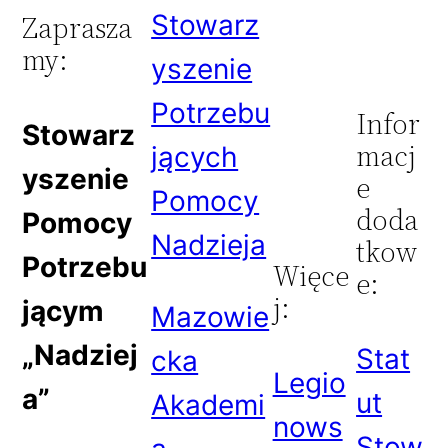
Stowarz
Zaprasza
my:
yszenie
Potrzebu
Infor
Stowarz
macj
jących
yszenie
e
Pomocy
doda
Pomocy
Nadzieja
tkow
Potrzebu
Więce
e:
j:
jącym
Mazowie
„Nadziej
Stat
cka
Legio
a”
ut
Akademi
nows
Stow