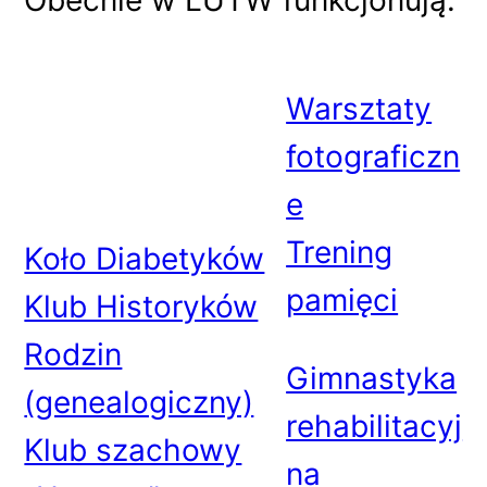
Obecnie w LUTW funkcjonują:
Warsztaty
fotograficzn
e
Trening
Koło Diabetyków
pamięci
Klub Historyków
Rodzin
Gimnastyka
(genealogiczny)
rehabilitacyj
Klub szachowy
na