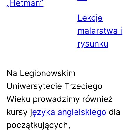
„Hetman”
Lekcje
malarstwa i
rysunku
Na Legionowskim
Uniwersytecie Trzeciego
Wieku prowadzimy również
kursy j
ęzyka angielskiego
dla
początkujących,