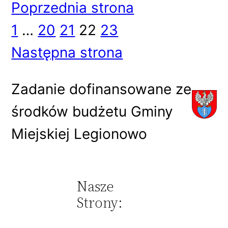
Poprzednia strona
1
…
20
21
22
23
Następna strona
Zadanie dofinansowane ze
środków budżetu Gminy
Miejskiej Legionowo
Nasze
Strony: