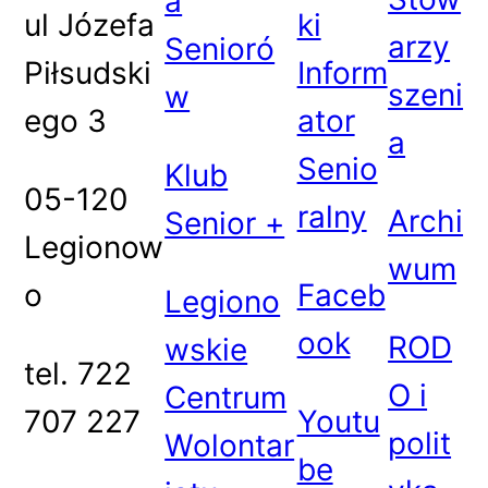
a
ul Józefa
ki
arzy
Senioró
Piłsudski
Inform
szeni
w
ego 3
ator
a
Senio
Klub
05-120
ralny
Archi
Senior +
Legionow
wum
o
Faceb
Legiono
ook
ROD
wskie
tel. 722
O i
Centrum
707 227
Youtu
polit
Wolontar
be