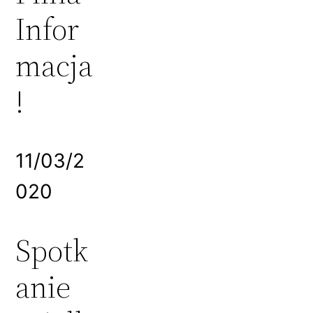
Infor
macja
!
11/03/2
020
Spotk
anie