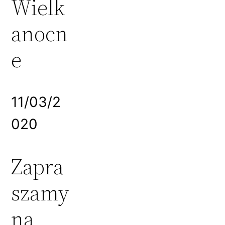
Wielk
anocn
e
11/03/2
020
Zapra
szamy
na