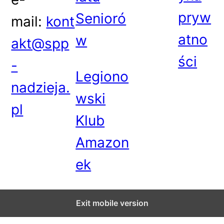
pryw
Senioró
mail:
kont
atno
w
akt@spp
ści
-
Legiono
nadzieja.
wski
pl
Klub
Amazon
ek
Exit mobile version