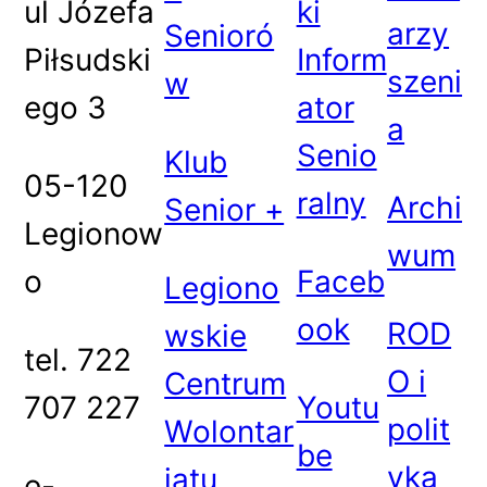
ul Józefa
ki
arzy
Senioró
Piłsudski
Inform
szeni
w
ego 3
ator
a
Senio
Klub
05-120
ralny
Archi
Senior +
Legionow
wum
o
Faceb
Legiono
ook
ROD
wskie
tel. 722
O i
Centrum
707 227
Youtu
polit
Wolontar
be
yka
iatu
e-