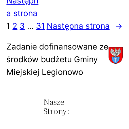
Następn
a strona
1
2
3
…
31
Następna strona
→
Zadanie dofinansowane ze
środków budżetu Gminy
Miejskiej Legionowo
Nasze
Strony: