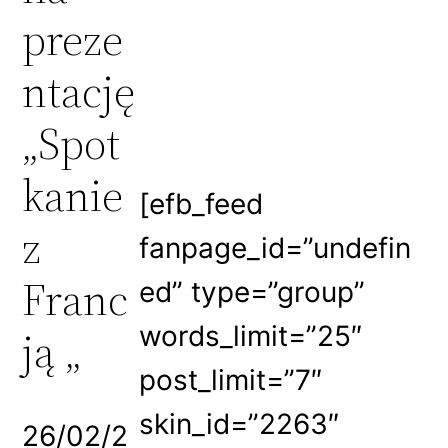
preze
ntację
„Spot
kanie
[efb_feed
z
fanpage_id=”undefin
Franc
ed” type=”group”
words_limit=”25″
ją „
post_limit=”7″
skin_id=”2263″
26/02/2