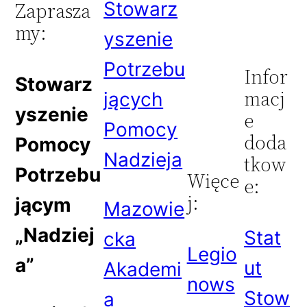
Stowarz
Zaprasza
my:
yszenie
Potrzebu
Infor
Stowarz
macj
jących
yszenie
e
Pomocy
doda
Pomocy
Nadzieja
tkow
Potrzebu
Więce
e:
j:
jącym
Mazowie
„Nadziej
Stat
cka
Legio
a”
ut
Akademi
nows
Stow
a