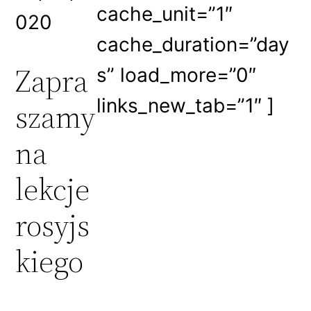
cache_unit=”1″
020
cache_duration=”day
Zapra
s” load_more=”0″
links_new_tab=”1″ ]
szamy
na
lekcje
rosyjs
kiego