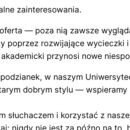
lne zainteresowania.
 oferta — poza nią zawsze wygląd
 poprzez rozwijające wycieczki 
k akademicki przynosi nowe niespo
iespodzianek, w naszym Uniwersyt
tarym dobrym stylu — wspieramy si
m słuchaczem i korzystać z naszej
taj: nigdy nie jest za późno na to,