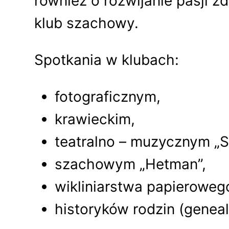
również o rozwijanie pasji
klub szachowy.
Spotkania w klubach:
fotograficznym,
krawieckim,
teatralno – muzycznym 
szachowym „Hetman”,
wikliniarstwa papieroweg
historyków rodzin (genea