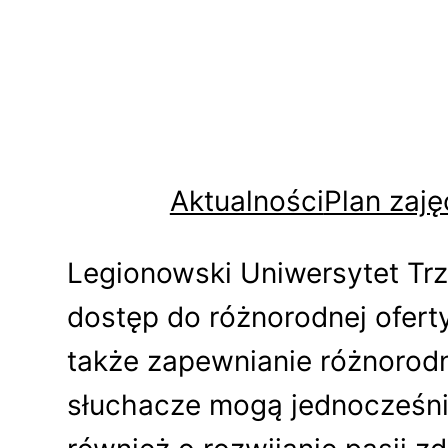
Aktualności
Plan zaję
Legionowski Uniwersytet Tr
dostęp do różnorodnej ofert
także zapewnianie różnorod
słuchacze mogą jednocześnie