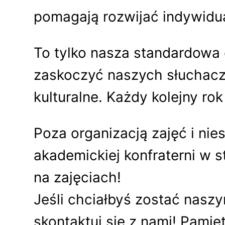
pomagają rozwijać indywidua
To tylko nasza standardowa
zaskoczyć naszych słuchaczy
kulturalne. Każdy kolejny ro
Poza organizacją zajęć i n
akademickiej konfraterni w s
na zajęciach!
Jeśli chciałbyś zostać naszy
skontaktuj się z nami! Pamię