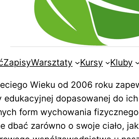
ć
Zapisy
Warsztaty
Kursy
Kluby
zeciego Wieku od 2006 roku zape
y edukacyjnej dopasowanej do ich
nych form wychowania fizycznego,
 dbać zarówno o swoje ciało, ja