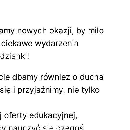
amy nowych okazji, by miło
i ciekawe wydarzenia
dzianki!
ecie dbamy również o ducha
ę i przyjaźnimy, nie tylko
 oferty edukacyjnej,
 by nauczyć się czegoś