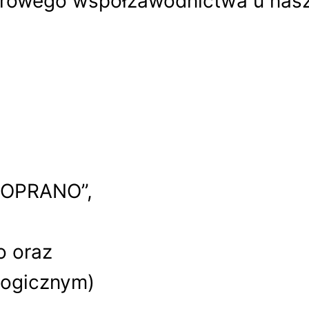
 zdrowego współzawodnictwa u na
„SOPRANO”,
o oraz
logicznym)