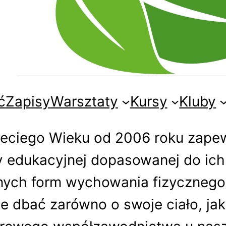
ć
Zapisy
Warsztaty
Kursy
Kluby
zeciego Wieku od 2006 roku zape
y edukacyjnej dopasowanej do ich
nych form wychowania fizycznego,
 dbać zarówno o swoje ciało, ja