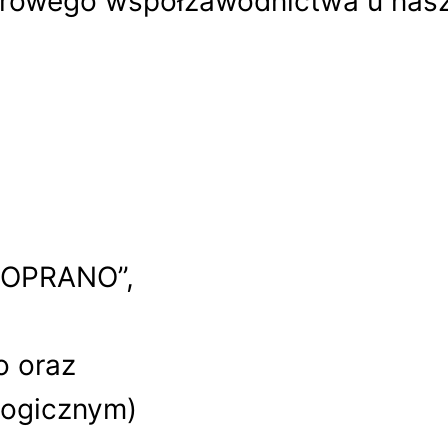
 zdrowego współzawodnictwa u na
„SOPRANO”,
o oraz
logicznym)