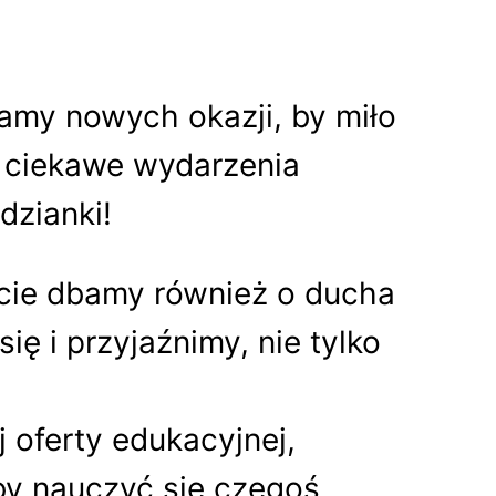
amy nowych okazji, by miło
i ciekawe wydarzenia
dzianki!
ecie dbamy również o ducha
ę i przyjaźnimy, nie tylko
 oferty edukacyjnej,
 by nauczyć się czegoś