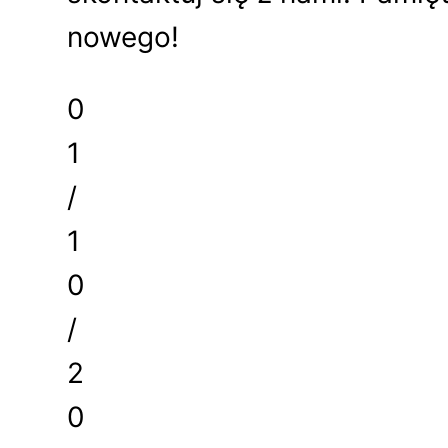
nowego!
0
1
/
1
0
/
2
0