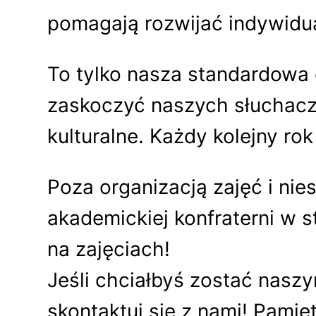
pomagają rozwijać indywidua
To tylko nasza standardowa
zaskoczyć naszych słuchaczy
kulturalne. Każdy kolejny ro
Poza organizacją zajęć i n
akademickiej konfraterni w s
na zajęciach!
Jeśli chciałbyś zostać naszy
skontaktuj się z nami! Pamię