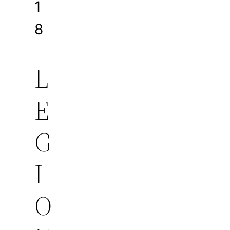
1
8
L
E
G
I
O