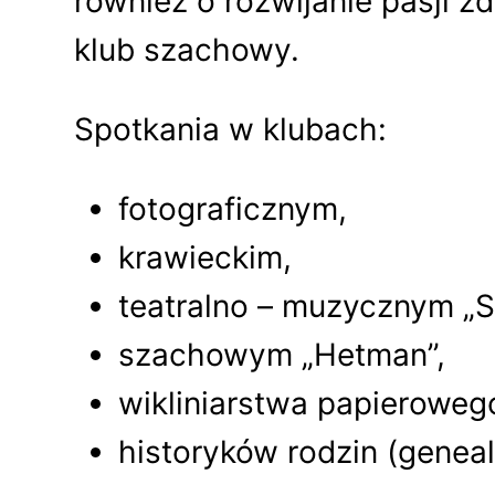
również o rozwijanie pasji
klub szachowy.
Spotkania w klubach:
fotograficznym,
krawieckim,
teatralno – muzycznym 
szachowym „Hetman”,
wikliniarstwa papieroweg
historyków rodzin (genea