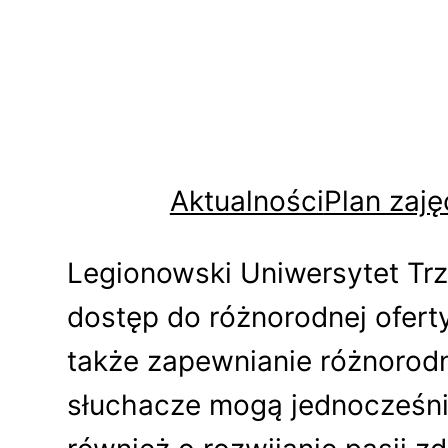
Aktualności
Plan zaję
Legionowski Uniwersytet Tr
dostęp do różnorodnej ofert
także zapewnianie różnorod
słuchacze mogą jednocześnie