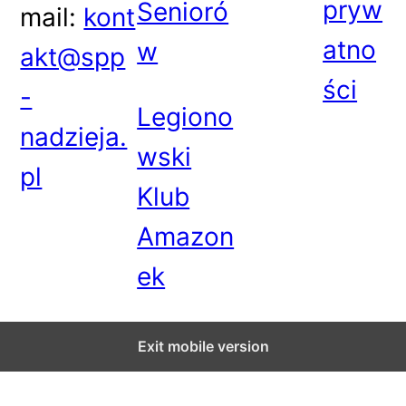
pryw
Senioró
mail:
kont
atno
w
akt@spp
ści
-
Legiono
nadzieja.
wski
pl
Klub
Amazon
ek
Exit mobile version