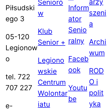
arzy
Senioró
Piłsudski
Inform
szeni
w
ego 3
ator
a
Senio
Klub
05-120
ralny
Archi
Senior +
Legionow
wum
o
Faceb
Legiono
ook
ROD
wskie
tel. 722
O i
Centrum
707 227
Youtu
polit
Wolontar
be
yka
iatu
e-