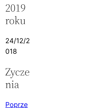
2019
roku
24/12/2
018
Zycze
nia
Poprze