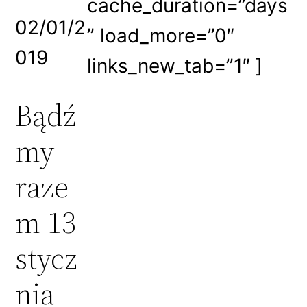
cache_duration=”days
02/01/2
” load_more=”0″
019
links_new_tab=”1″ ]
Bądź
my
raze
m 13
stycz
nia