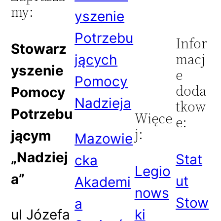
my:
yszenie
Potrzebu
Infor
Stowarz
macj
jących
yszenie
e
Pomocy
doda
Pomocy
Nadzieja
tkow
Potrzebu
Więce
e:
j:
jącym
Mazowie
„Nadziej
Stat
cka
Legio
a”
ut
Akademi
nows
Stow
a
ul Józefa
ki