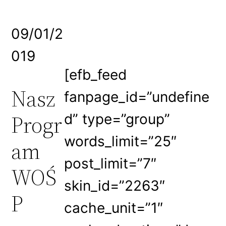
09/01/2
019
[efb_feed
Nasz
fanpage_id=”undefine
Progr
d” type=”group”
words_limit=”25″
am
post_limit=”7″
WOŚ
skin_id=”2263″
P
cache_unit=”1″