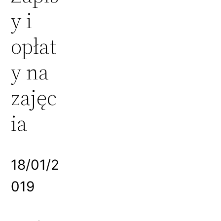
y i
opłat
y na
zajęc
ia
18/01/2
019