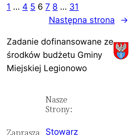
1
…
4
5
6
7
8
…
31
Następna strona
→
Zadanie dofinansowane ze
środków budżetu Gminy
Miejskiej Legionowo
Nasze
Strony:
Stowarz
Zaprasza