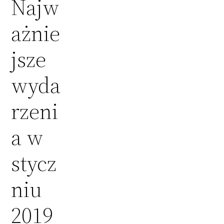
Najw
ażnie
jsze
wyda
rzeni
a w
stycz
niu
2019