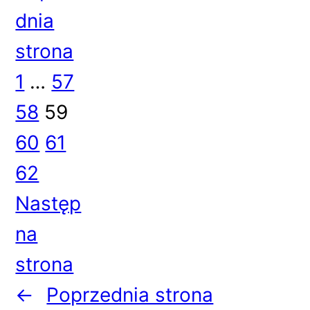
dnia
strona
1
…
57
58
59
60
61
62
Następ
na
strona
←
Poprzednia strona