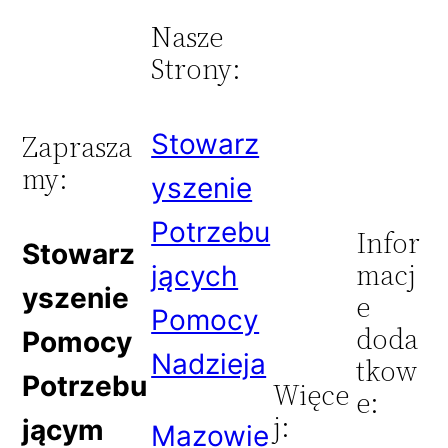
Nasze
Strony:
Stowarz
Zaprasza
my:
yszenie
Potrzebu
Infor
Stowarz
macj
jących
yszenie
e
Pomocy
doda
Pomocy
Nadzieja
tkow
Potrzebu
Więce
e:
j:
jącym
Mazowie