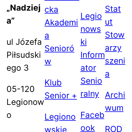
„Nadziej
Stat
cka
Legio
a”
ut
Akademi
nows
Stow
a
ul Józefa
ki
arzy
Senioró
Piłsudski
Inform
szeni
w
ego 3
ator
a
Senio
Klub
05-120
ralny
Archi
Senior +
Legionow
wum
o
Faceb
Legiono
ook
ROD
wskie