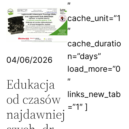
″
cache_unit=”1
″
cache_duratio
n=”days”
04/06/2026
load_more=”0
Edukacja
″
links_new_tab
od czasów
=”1″ ]
najdawniej