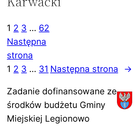
Karwacki
1
2
3
…
62
Następna
strona
1
2
3
…
31
Następna strona
→
Zadanie dofinansowane ze
środków budżetu Gminy
Miejskiej Legionowo