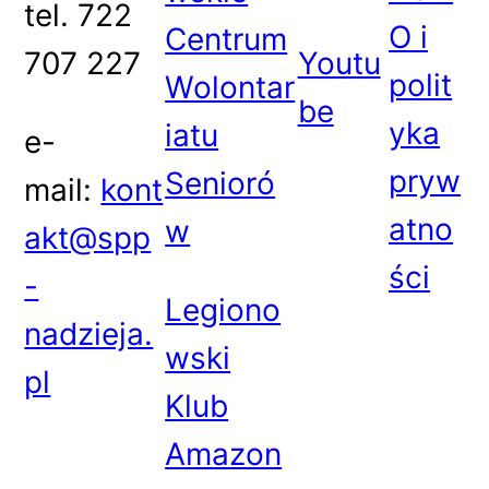
tel. 722
O i
Centrum
707 227
Youtu
polit
Wolontar
be
yka
iatu
e-
pryw
Senioró
mail:
kont
atno
w
akt@spp
ści
-
Legiono
nadzieja.
wski
pl
Klub
Amazon