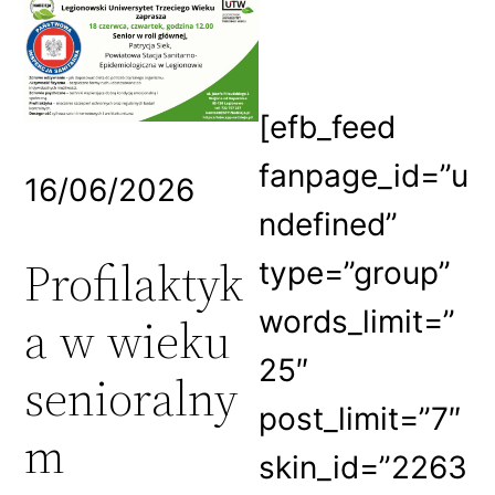
[efb_feed
fanpage_id=”u
16/06/2026
ndefined”
Profilaktyk
type=”group”
words_limit=”
a w wieku
25″
senioralny
post_limit=”7″
m
skin_id=”2263