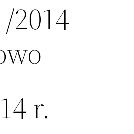
1/2014
nowo
14 r.