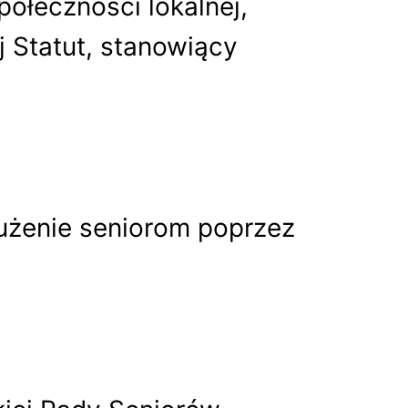
ołeczności lokalnej,
j Statut, stanowiący
użenie seniorom poprzez