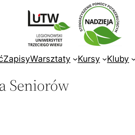
ć
Zapisy
Warsztaty
Kursy
Kluby
a Seniorów