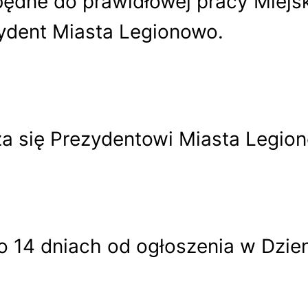
będne do prawidłowej pracy Miejs
ydent Miasta Legionowo.
a się Prezydentowi Miasta Legio
o 14 dniach od ogłoszenia w Dzi