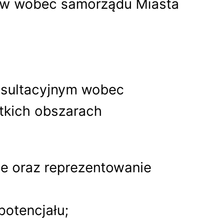
orów wobec samorządu Miasta
onsultacyjnym wobec
tkich obszarach
ie oraz reprezentowanie
potencjału;