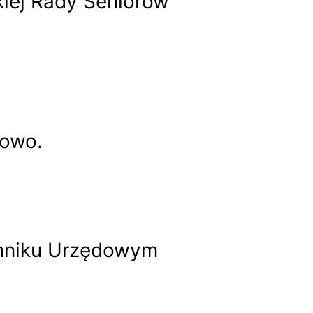
kiej Rady Seniorów
nowo.
enniku Urzędowym