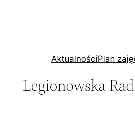
Przejdź
do
treści
Aktualności
Plan zaję
Legionowska Rad