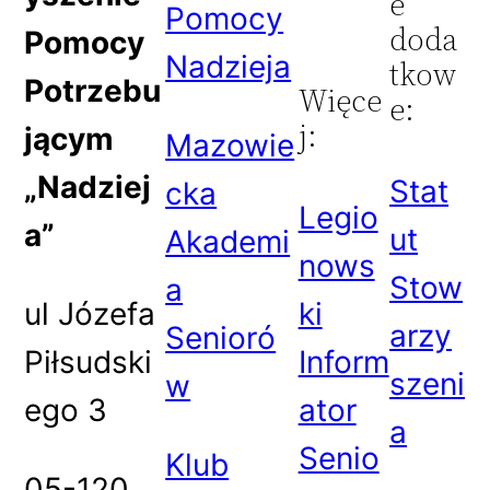
e
Pomocy
doda
Pomocy
Nadzieja
tkow
Potrzebu
Więce
e:
j:
jącym
Mazowie
„Nadziej
Stat
cka
Legio
a”
ut
Akademi
nows
Stow
a
ul Józefa
ki
arzy
Senioró
Piłsudski
Inform
szeni
w
ego 3
ator
a
Senio
Klub
05-120