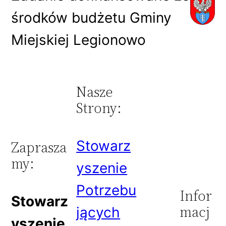
środków budżetu Gminy
Miejskiej Legionowo
Nasze
Strony:
Stowarz
Zaprasza
my:
yszenie
Potrzebu
Infor
Stowarz
macj
jących
yszenie