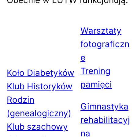
Obecnie w LUTW funkcjonują:
Warsztaty
fotograficzn
e
Trening
Koło Diabetyków
pamięci
Klub Historyków
Rodzin
Gimnastyka
(genealogiczny)
rehabilitacyj
Klub szachowy
na