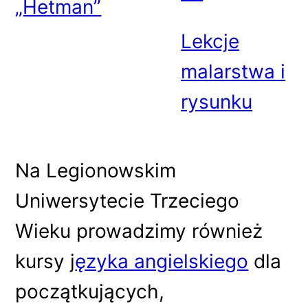
„Hetman”
Lekcje
malarstwa i
rysunku
Na Legionowskim
Uniwersytecie Trzeciego
Wieku prowadzimy również
kursy j
ęzyka angielskiego
dla
początkujących,