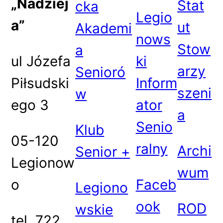
„Nadziej
Stat
cka
Legio
a”
ut
Akademi
nows
Stow
a
ul Józefa
ki
arzy
Senioró
Piłsudski
Inform
szeni
w
ego 3
ator
a
Senio
Klub
05-120
ralny
Archi
Senior +
Legionow
wum
o
Faceb
Legiono
ook
ROD
wskie
tel. 722