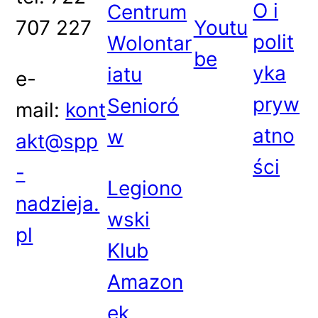
O i
Centrum
707 227
Youtu
polit
Wolontar
be
yka
iatu
e-
pryw
Senioró
mail:
kont
atno
w
akt@spp
ści
-
Legiono
nadzieja.
wski
pl
Klub
Amazon
ek