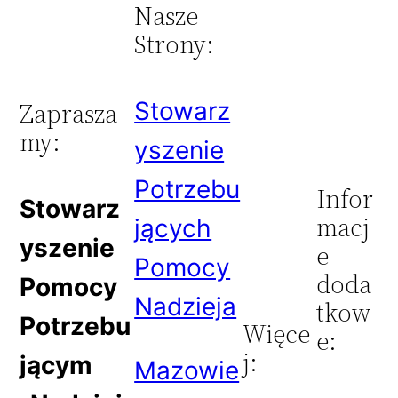
Nasze
Strony:
Stowarz
Zaprasza
my:
yszenie
Potrzebu
Infor
Stowarz
macj
jących
yszenie
e
Pomocy
doda
Pomocy
Nadzieja
tkow
Potrzebu
Więce
e:
j:
jącym
Mazowie