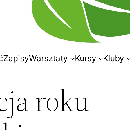
ć
Zapisy
Warsztaty
Kursy
Kluby
cja roku