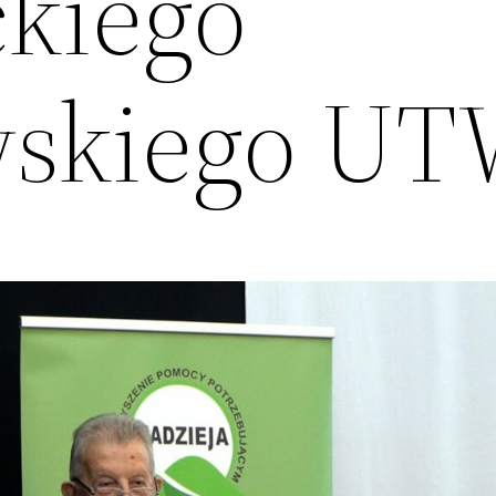
kiego
wskiego U