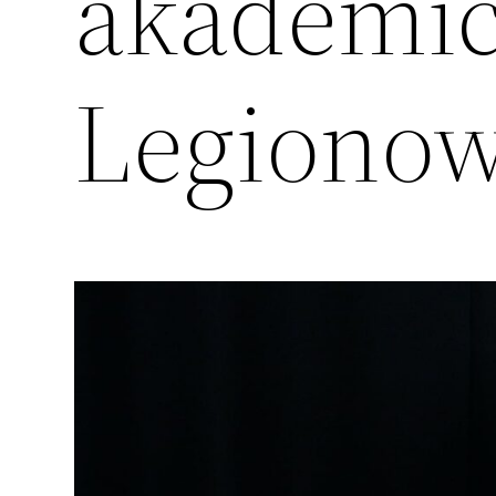
akademic
Legiono