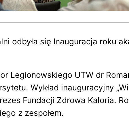
ni odbyła się Inauguracja roku a
tor Legionowskiego UTW dr Roman 
rsytetu. Wykład inauguracyjny „W
prezes Fundacji Zdrowa Kaloria. R
iego z zespołem.