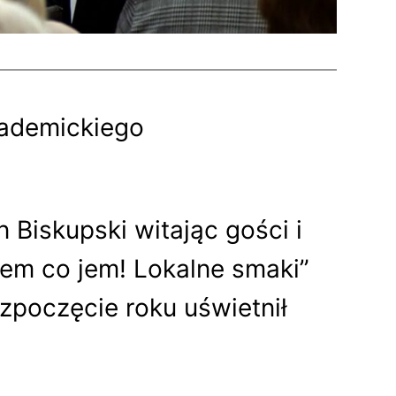
kademickiego
Biskupski witając gości i
iem co jem! Lokalne smaki”
ozpoczęcie roku uświetnił