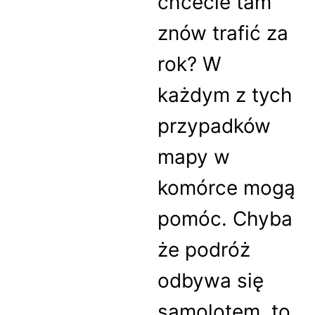
chcecie tam
znów trafić za
rok? W
każdym z tych
przypadków
mapy w
komórce mogą
pomóc. Chyba
że podróż
odbywa się
samolotem, to