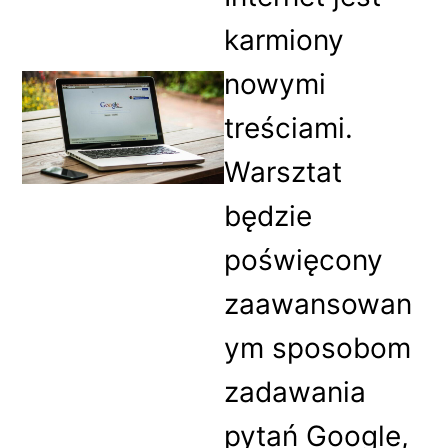
karmiony
nowymi
treściami.
Warsztat
będzie
poświęcony
zaawansowan
ym sposobom
zadawania
pytań Google,