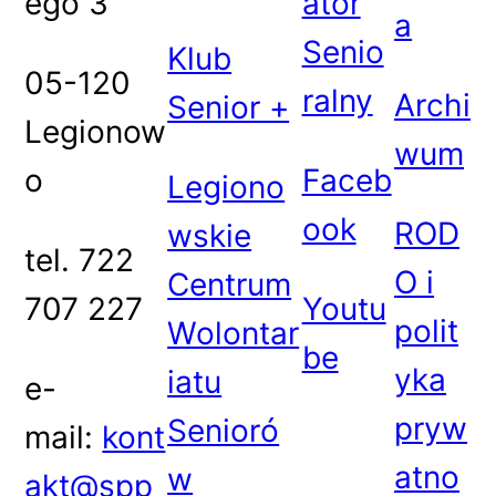
ego 3
ator
a
Senio
Klub
05-120
ralny
Archi
Senior +
Legionow
wum
o
Faceb
Legiono
ook
ROD
wskie
tel. 722
O i
Centrum
707 227
Youtu
polit
Wolontar
be
yka
iatu
e-
pryw
Senioró
mail:
kont
atno
w
akt@spp