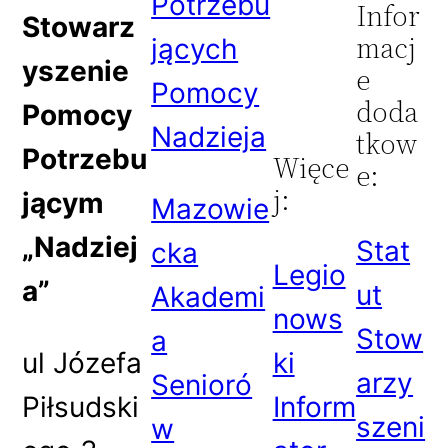
Potrzebu
Infor
Stowarz
macj
jących
yszenie
e
Pomocy
doda
Pomocy
Nadzieja
tkow
Potrzebu
Więce
e:
j:
jącym
Mazowie
„Nadziej
Stat
cka
Legio
a”
ut
Akademi
nows
Stow
a
ul Józefa
ki
arzy
Senioró
Piłsudski
Inform
szeni
w