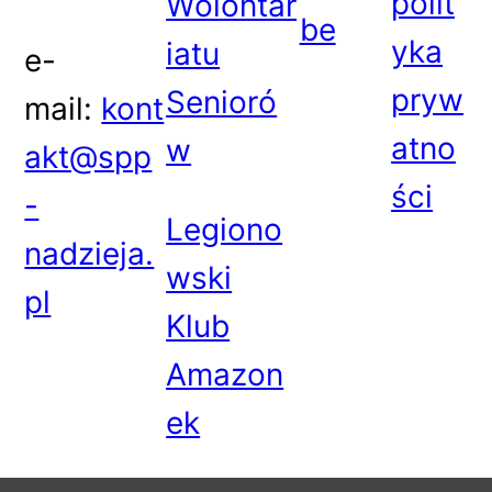
polit
Wolontar
be
yka
iatu
e-
pryw
Senioró
mail:
kont
atno
w
akt@spp
ści
-
Legiono
nadzieja.
wski
pl
Klub
Amazon
ek