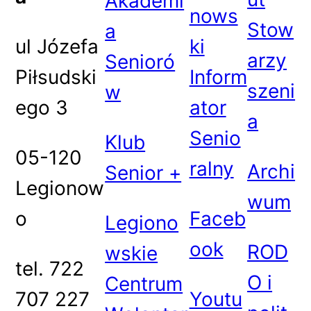
Akademi
nows
Stow
a
ul Józefa
ki
arzy
Senioró
Piłsudski
Inform
szeni
w
ego 3
ator
a
Senio
Klub
05-120
ralny
Archi
Senior +
Legionow
wum
o
Faceb
Legiono
ook
ROD
wskie
tel. 722
O i
Centrum
707 227
Youtu