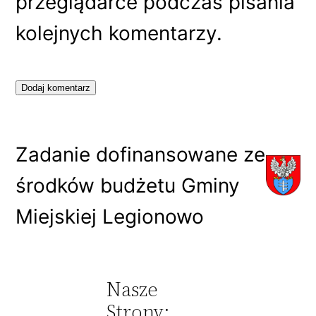
przeglądarce podczas pisania
kolejnych komentarzy.
Zadanie dofinansowane ze
środków budżetu Gminy
Miejskiej Legionowo
Nasze
Strony: