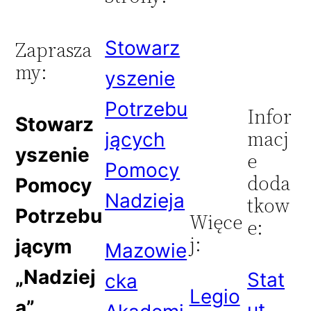
Stowarz
Zaprasza
my:
yszenie
Potrzebu
Infor
Stowarz
macj
jących
yszenie
e
Pomocy
doda
Pomocy
Nadzieja
tkow
Potrzebu
Więce
e:
j:
jącym
Mazowie
„Nadziej
Stat
cka
Legio
a”
ut