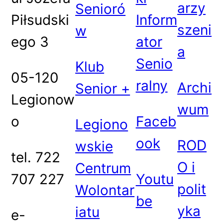
arzy
Senioró
Piłsudski
Inform
szeni
w
ego 3
ator
a
Senio
Klub
05-120
ralny
Archi
Senior +
Legionow
wum
o
Faceb
Legiono
ook
ROD
wskie
tel. 722
O i
Centrum
707 227
Youtu
polit
Wolontar
be
yka
iatu
e-