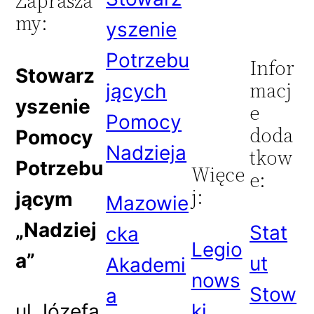
Zaprasza
my:
yszenie
Potrzebu
Infor
Stowarz
macj
jących
yszenie
e
Pomocy
doda
Pomocy
Nadzieja
tkow
Potrzebu
Więce
e:
j:
jącym
Mazowie
„Nadziej
Stat
cka
Legio
a”
ut
Akademi
nows
Stow
a
ul Józefa
ki