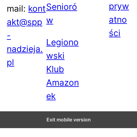
pryw
Senioró
mail:
kont
atno
w
akt@spp
ści
-
Legiono
nadzieja.
wski
pl
Klub
Amazon
ek
Exit mobile version