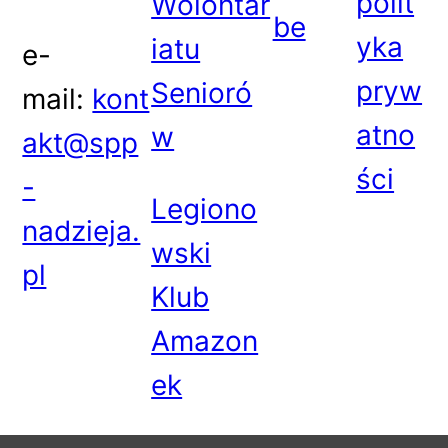
polit
Wolontar
be
yka
iatu
e-
pryw
Senioró
mail:
kont
atno
w
akt@spp
ści
-
Legiono
nadzieja.
wski
pl
Klub
Amazon
ek