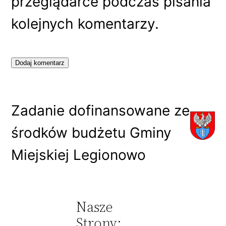
przeglądarce podczas pisania
kolejnych komentarzy.
Zadanie dofinansowane ze
środków budżetu Gminy
Miejskiej Legionowo
Nasze
Strony: