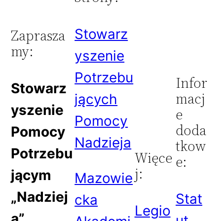
Stowarz
Zaprasza
my:
yszenie
Potrzebu
Infor
Stowarz
macj
jących
yszenie
e
Pomocy
doda
Pomocy
Nadzieja
tkow
Potrzebu
Więce
e:
j:
jącym
Mazowie
„Nadziej
Stat
cka
Legio
a”
ut