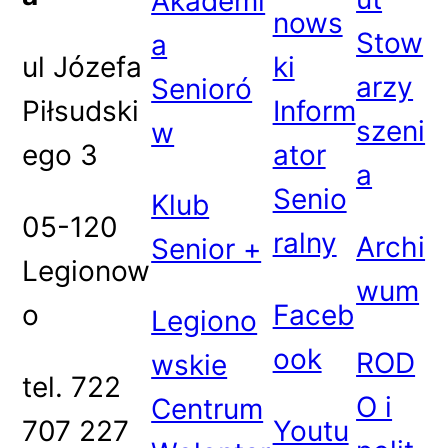
Akademi
nows
Stow
a
ul Józefa
ki
arzy
Senioró
Piłsudski
Inform
szeni
w
ego 3
ator
a
Senio
Klub
05-120
ralny
Archi
Senior +
Legionow
wum
o
Faceb
Legiono
ook
ROD
wskie
tel. 722
O i
Centrum
707 227
Youtu