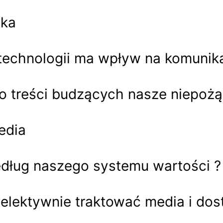
yka
echnologii ma wpływ na komunik
do treści budzących nasze niepoż
edia
edług naszego systemu wartości ?
selektywnie traktować media i dos