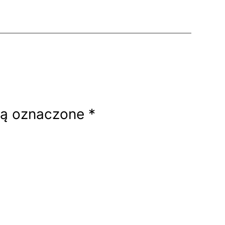
są oznaczone
*