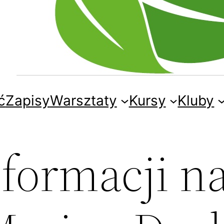
ć
Zapisy
Warsztaty
Kursy
Kluby
formacji na