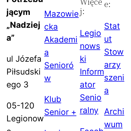
Więce
e:
j:
jącym
Mazowie
„Nadziej
Stat
cka
Legio
a”
ut
Akademi
nows
Stow
a
ul Józefa
ki
arzy
Senioró
Piłsudski
Inform
szeni
w
ego 3
ator
a
Senio
Klub
05-120
ralny
Archi
Senior +
Legionow
wum