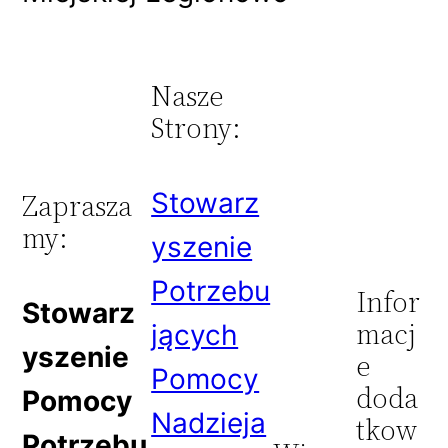
Nasze
Strony:
Stowarz
Zaprasza
my:
yszenie
Potrzebu
Infor
Stowarz
macj
jących
yszenie
e
Pomocy
doda
Pomocy
Nadzieja
tkow
Potrzebu