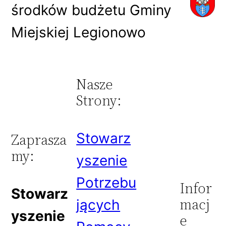
środków budżetu Gminy
Miejskiej Legionowo
Nasze
Strony:
Stowarz
Zaprasza
my:
yszenie
Potrzebu
Infor
Stowarz
macj
jących
yszenie
e