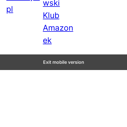
wski
pl
Klub
Amazon
ek
Exit mobile version