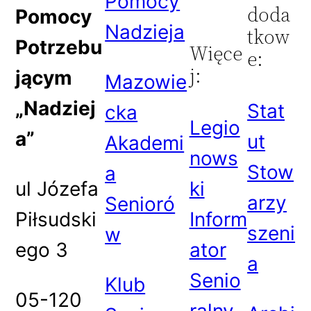
Pomocy
doda
Pomocy
Nadzieja
tkow
Potrzebu
Więce
e:
j:
jącym
Mazowie
„Nadziej
Stat
cka
Legio
a”
ut
Akademi
nows
Stow
a
ul Józefa
ki
arzy
Senioró
Piłsudski
Inform
szeni
w
ego 3
ator
a
Senio
Klub
05-120