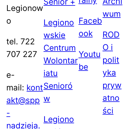
ralny
Archi
Senior +
Legionow
wum
o
Faceb
Legiono
ook
ROD
wskie
tel. 722
O i
Centrum
707 227
Youtu
polit
Wolontar
be
yka
iatu
e-
pryw
Senioró
mail:
kont
atno
w
akt@spp
ści
-
Legiono
nadzieja.