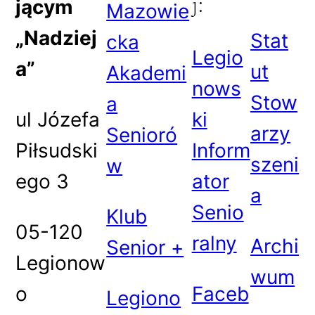
j:
jącym
Mazowie
„Nadziej
Stat
cka
Legio
a”
ut
Akademi
nows
Stow
a
ul Józefa
ki
arzy
Senioró
Piłsudski
Inform
szeni
w
ego 3
ator
a
Senio
Klub
05-120
ralny
Archi
Senior +
Legionow
wum
o
Faceb
Legiono