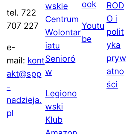
ook
ROD
wskie
tel. 722
O i
Centrum
707 227
Youtu
polit
Wolontar
be
yka
iatu
e-
pryw
Senioró
mail:
kont
atno
w
akt@spp
ści
-
Legiono
nadzieja.
wski
pl
Klub
Amazon