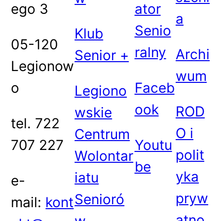
ego 3
ator
a
Senio
Klub
05-120
ralny
Archi
Senior +
Legionow
wum
o
Faceb
Legiono
ook
ROD
wskie
tel. 722
O i
Centrum
707 227
Youtu
polit
Wolontar
be
yka
iatu
e-
pryw
Senioró
mail:
kont
atno