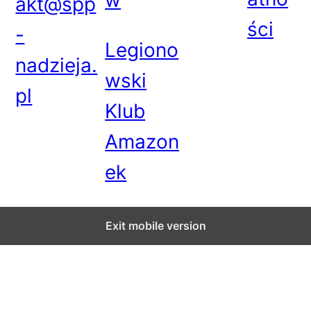
w
akt@spp
ści
-
Legiono
nadzieja.
wski
pl
Klub
Amazon
ek
Exit mobile version