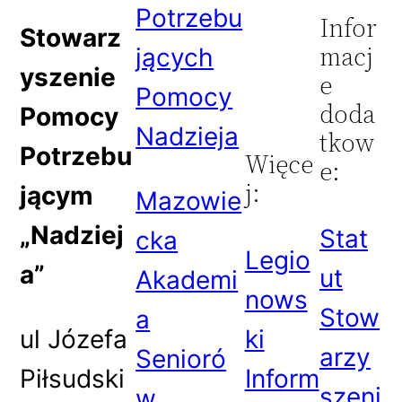
Potrzebu
Infor
Stowarz
macj
jących
yszenie
e
Pomocy
doda
Pomocy
Nadzieja
tkow
Potrzebu
Więce
e:
j:
jącym
Mazowie
„Nadziej
Stat
cka
Legio
a”
ut
Akademi
nows
Stow
a
ul Józefa
ki
arzy
Senioró
Piłsudski
Inform
szeni
w