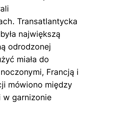
ali
ach. Transatlantycka
 była największą
ną odrodzonej
użyć miała do
noczonymi, Francją i
ncji mówiono między
 w garnizonie