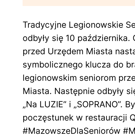
Tradycyjne Legionowskie Se
odbyły się 10 października.
przed Urzędem Miasta nastą
symbolicznego klucza do b
legionowskim seniorom prz
Miasta. Następnie odbyły s
„Na LUZIE” i „SOPRANO”. By
poczęstunek w restauracji 
#MazowszeDlaSeniorów #