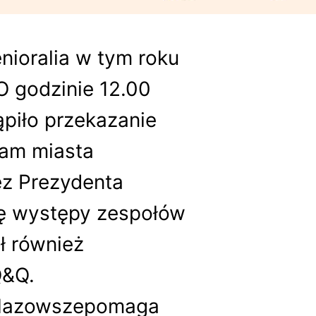
nioralia w tym roku
 O godzinie 12.00
piło przekazanie
ram miasta
ez Prezydenta
ię występy zespołów
ł również
Q&Q.
Mazowszepomaga