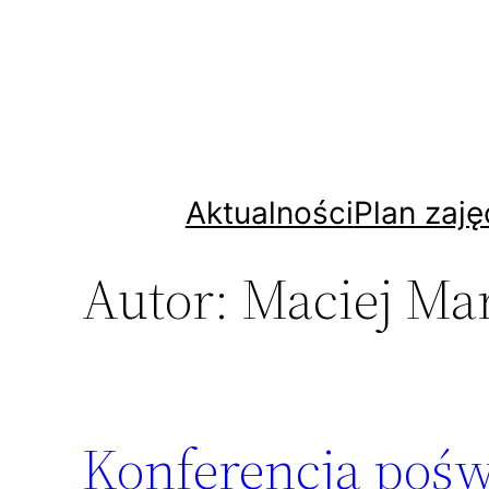
Przejdź
do
treści
Aktualności
Plan zaję
Autor:
Maciej Ma
Konferencja poś