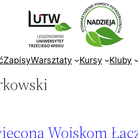
ć
Zapisy
Warsztaty
Kursy
Kluby
rkowski
więcona Wojskom Łąc