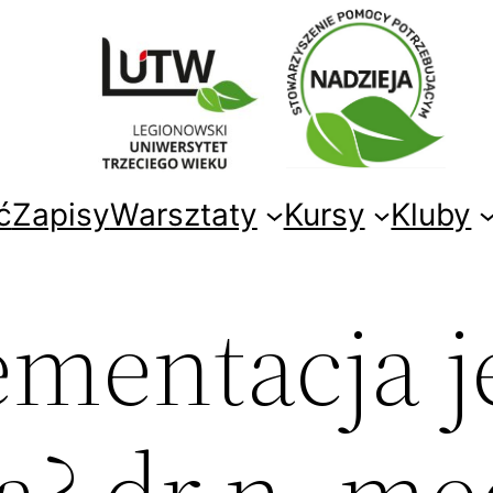
ć
Zapisy
Warsztaty
Kursy
Kluby
ementacja j