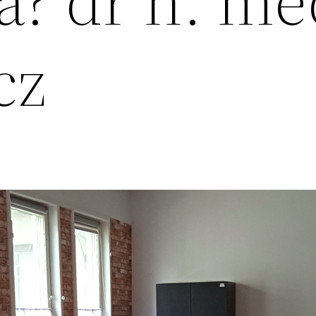
a? dr n. m
cz