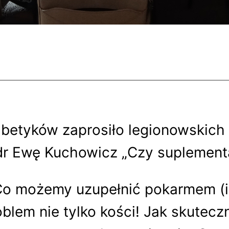
iabetyków zaprosiło legionowskich
r Ewę Kuchowicz „Czy suplementa
o możemy uzupełnić pokarmem (i ja
blem nie tylko kości! Jak skuteczn