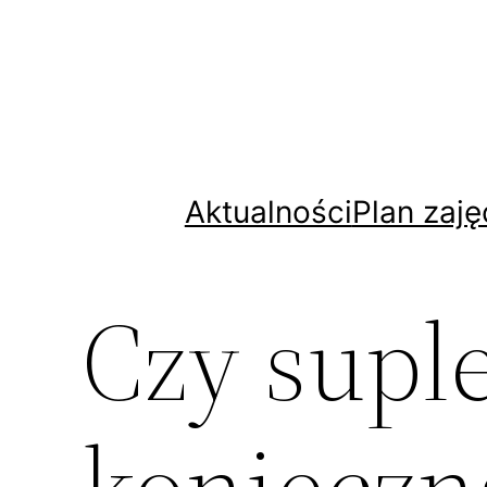
Przejdź
do
treści
Aktualności
Plan zaję
Czy supl