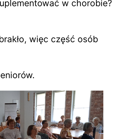
 suplementować w chorobie?
brakło, więc część osób
eniorów.