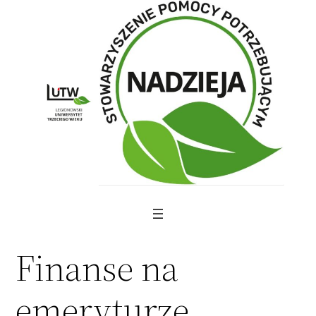
Skip
to
content
Finanse na
emeryturze,