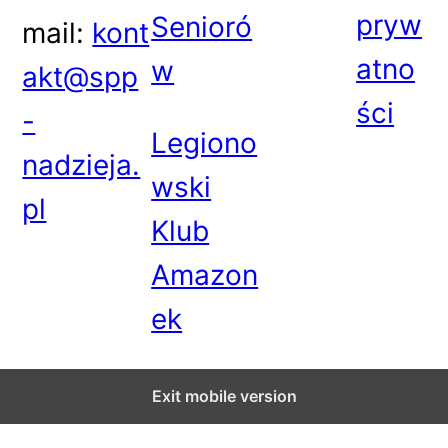
pryw
Senioró
mail:
kont
atno
w
akt@spp
ści
-
Legiono
nadzieja.
wski
pl
Klub
Amazon
ek
Exit mobile version