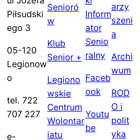
ul Józefa
ki
arzy
Senioró
Piłsudski
Inform
szeni
w
ego 3
ator
a
Senio
Klub
05-120
ralny
Archi
Senior +
Legionow
wum
o
Faceb
Legiono
ook
ROD
wskie
tel. 722
O i
Centrum
707 227
Youtu
polit
Wolontar
be
yka
iatu
e-