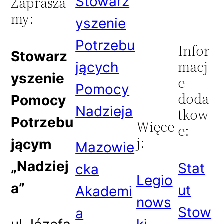
Stowarz
Zaprasza
my:
yszenie
Potrzebu
Infor
Stowarz
macj
jących
yszenie
e
Pomocy
doda
Pomocy
Nadzieja
tkow
Potrzebu
Więce
e:
j:
jącym
Mazowie
„Nadziej
Stat
cka
Legio
a”
ut
Akademi
nows
Stow
a