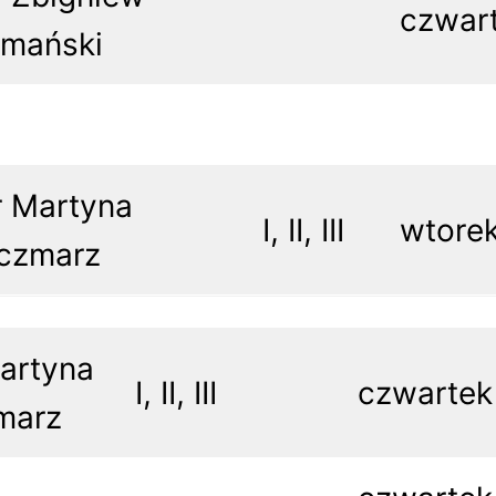
czwar
mański
 Martyna
I, II, III
wtore
czmarz
artyna
I, II, III
czwartek
marz