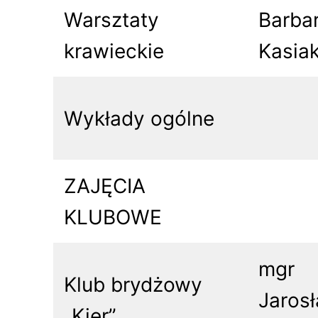
Warsztaty
Barba
krawieckie
Kasia
Wykłady ogólne
ZAJĘCIA
KLUBOWE
mgr
Klub brydżowy
Jaros
„Kier”