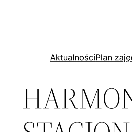
Przejdź
do
treści
Aktualności
Plan zaję
HARMON