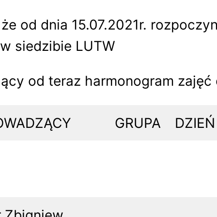
że od dnia 15.07.2021r. rozpoczy
 w siedzibie LUTW
ący od teraz harmonogram zajęć 
OWADZĄCY
GRUPA
DZIEŃ
 Zbigniew