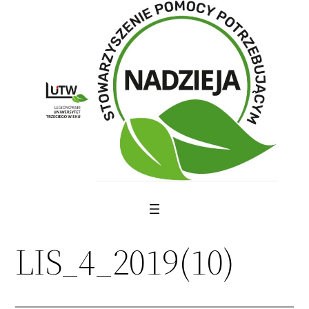
Skip
to
content
LIS_4_2019(10)