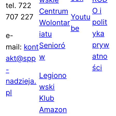
tel. 722
O i
Centrum
707 227
Youtu
polit
Wolontar
be
yka
iatu
e-
pryw
Senioró
mail:
kont
atno
w
akt@spp
ści
-
Legiono
nadzieja.
wski
pl
Klub
Amazon