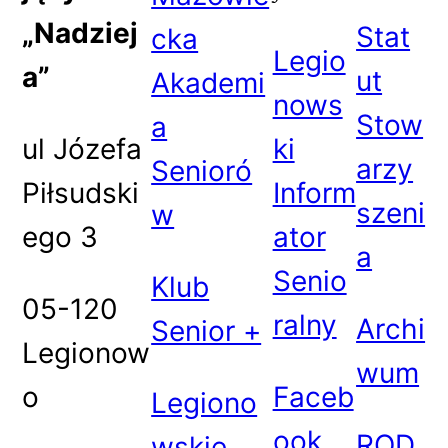
„Nadziej
Stat
cka
Legio
a”
ut
Akademi
nows
Stow
a
ul Józefa
ki
arzy
Senioró
Piłsudski
Inform
szeni
w
ego 3
ator
a
Senio
Klub
05-120
ralny
Archi
Senior +
Legionow
wum
o
Faceb
Legiono
ook
ROD
wskie