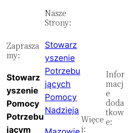
Nasze
Strony:
Stowarz
Zaprasza
my:
yszenie
Potrzebu
Infor
Stowarz
macj
jących
yszenie
e
Pomocy
doda
Pomocy
Nadzieja
tkow
Potrzebu
Więce
e:
j:
jącym
Mazowie