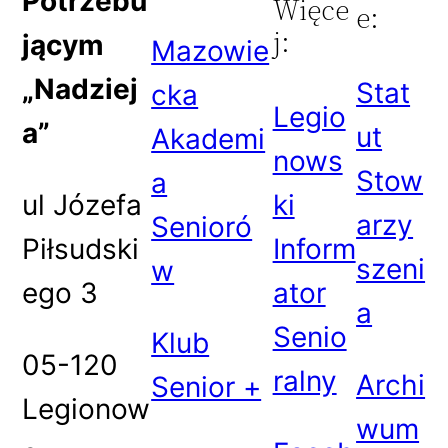
Potrzebu
Więce
e:
j:
jącym
Mazowie
„Nadziej
Stat
cka
Legio
a”
ut
Akademi
nows
Stow
a
ul Józefa
ki
arzy
Senioró
Piłsudski
Inform
szeni
w
ego 3
ator
a
Senio
Klub
05-120
ralny
Archi
Senior +
Legionow
wum