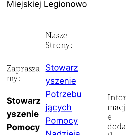
Miejskiej Legionowo
Nasze
Strony:
Stowarz
Zaprasza
my:
yszenie
Potrzebu
Infor
Stowarz
macj
jących
yszenie
e
Pomocy
doda
Pomocy
Nadzieja