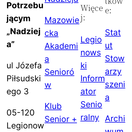
tkow
Potrzebu
Więce
e:
j:
jącym
Mazowie
„Nadziej
Stat
cka
Legio
a”
ut
Akademi
nows
Stow
a
ul Józefa
ki
arzy
Senioró
Piłsudski
Inform
szeni
w
ego 3
ator
a
Senio
Klub
05-120
ralny
Archi
Senior +
Legionow
wum