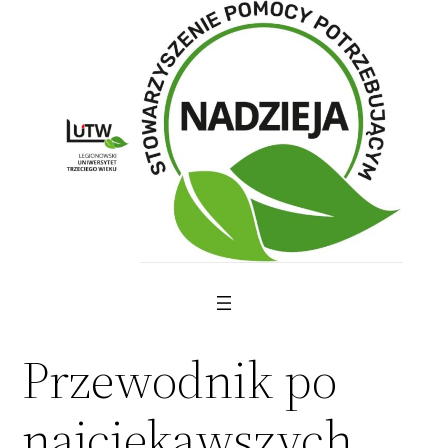
Skip
to
content
Przewodnik po
najciekawszych