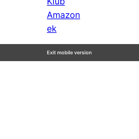
Klub
Amazon
ek
Exit mobile version