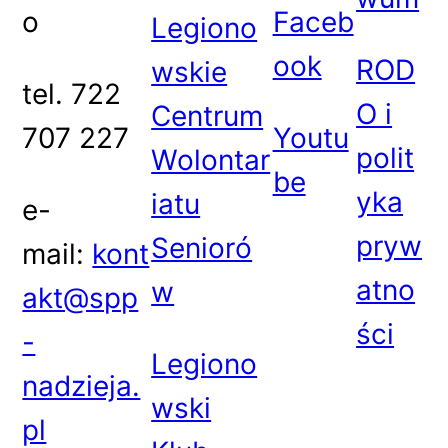
o
Faceb
Legiono
ook
ROD
wskie
tel. 722
O i
Centrum
707 227
Youtu
polit
Wolontar
be
yka
iatu
e-
pryw
Senioró
mail:
kont
atno
w
akt@spp
ści
-
Legiono
nadzieja.
wski
pl