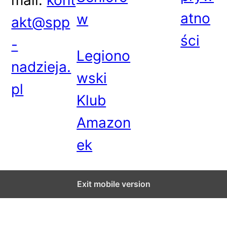
mail:
kont
atno
w
akt@spp
ści
-
Legiono
nadzieja.
wski
pl
Klub
Amazon
ek
Exit mobile version