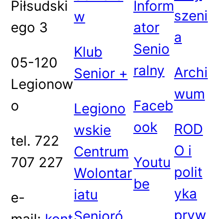
Piłsudski
Inform
szeni
w
ego 3
ator
a
Senio
Klub
05-120
ralny
Archi
Senior +
Legionow
wum
o
Faceb
Legiono
ook
ROD
wskie
tel. 722
O i
Centrum
707 227
Youtu
polit
Wolontar
be
yka
iatu
e-
pryw
Senioró