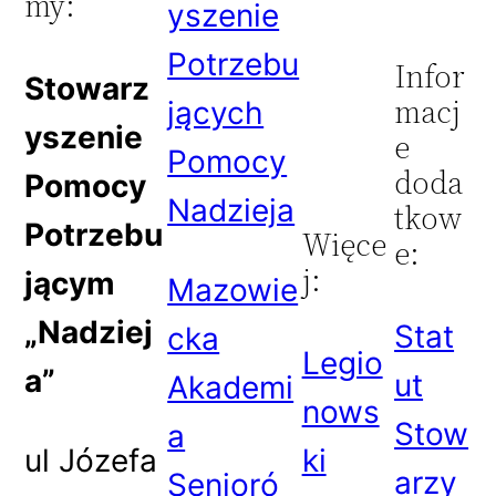
my:
yszenie
Potrzebu
Infor
Stowarz
macj
jących
yszenie
e
Pomocy
doda
Pomocy
Nadzieja
tkow
Potrzebu
Więce
e:
j:
jącym
Mazowie
„Nadziej
Stat
cka
Legio
a”
ut
Akademi
nows
Stow
a
ul Józefa
ki
arzy
Senioró