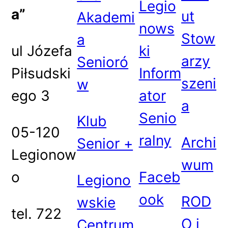
Legio
a”
ut
Akademi
nows
Stow
a
ul Józefa
ki
arzy
Senioró
Piłsudski
Inform
szeni
w
ego 3
ator
a
Senio
Klub
05-120
ralny
Archi
Senior +
Legionow
wum
o
Faceb
Legiono
ook
ROD
wskie
tel. 722
O i
Centrum