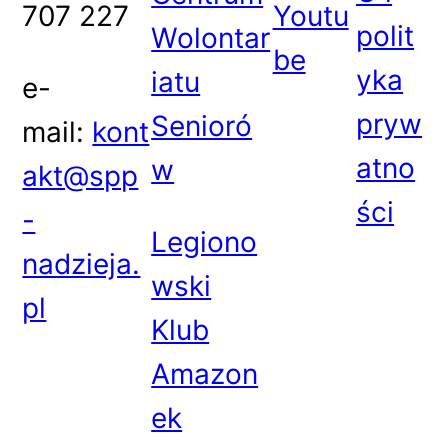
707 227
Youtu
polit
Wolontar
be
yka
iatu
e-
pryw
Senioró
mail:
kont
atno
w
akt@spp
ści
-
Legiono
nadzieja.
wski
pl
Klub
Amazon
ek