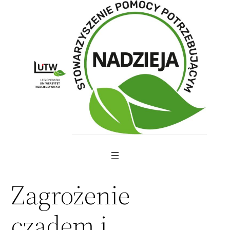
Skip
to
content
Zagrożenie
czadem i