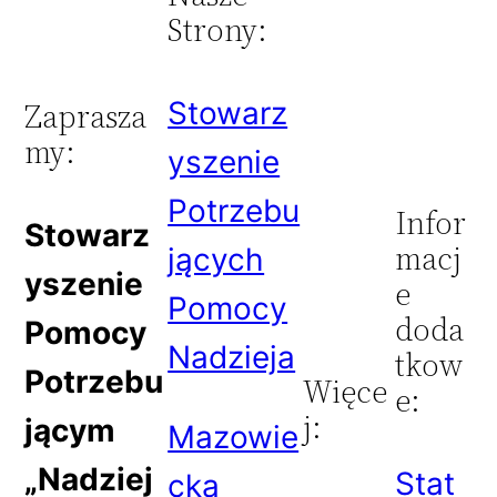
Strony:
Stowarz
Zaprasza
my:
yszenie
Potrzebu
Infor
Stowarz
macj
jących
yszenie
e
Pomocy
doda
Pomocy
Nadzieja
tkow
Potrzebu
Więce
e:
j:
jącym
Mazowie
„Nadziej
Stat
cka