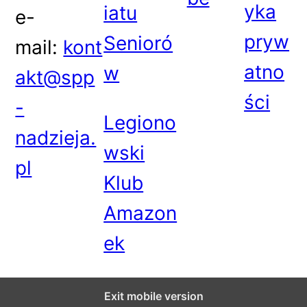
yka
iatu
e-
pryw
Senioró
mail:
kont
atno
w
akt@spp
ści
-
Legiono
nadzieja.
wski
pl
Klub
Amazon
ek
Exit mobile version