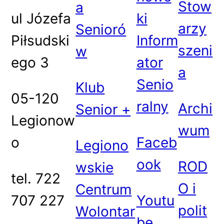
Stow
a
ul Józefa
ki
arzy
Senioró
Piłsudski
Inform
szeni
w
ego 3
ator
a
Senio
Klub
05-120
ralny
Archi
Senior +
Legionow
wum
o
Faceb
Legiono
ook
ROD
wskie
tel. 722
O i
Centrum
707 227
Youtu
polit
Wolontar
be