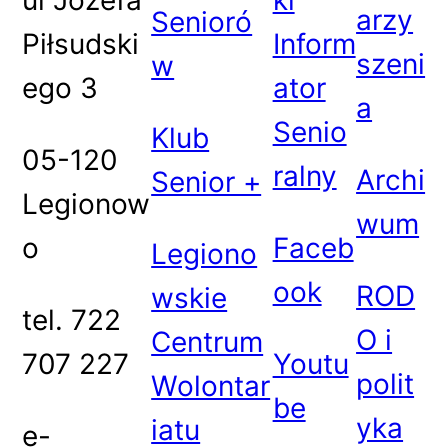
ul Józefa
ki
arzy
Senioró
Piłsudski
Inform
szeni
w
ego 3
ator
a
Senio
Klub
05-120
ralny
Archi
Senior +
Legionow
wum
o
Faceb
Legiono
ook
ROD
wskie
tel. 722
O i
Centrum
707 227
Youtu
polit
Wolontar
be
yka
iatu
e-