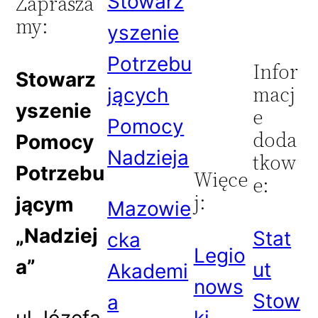
Stowarz
Zaprasza
my:
yszenie
Potrzebu
Infor
Stowarz
macj
jących
yszenie
e
Pomocy
doda
Pomocy
Nadzieja
tkow
Potrzebu
Więce
e:
j:
jącym
Mazowie
„Nadziej
Stat
cka
Legio
a”
ut
Akademi
nows
Stow
a