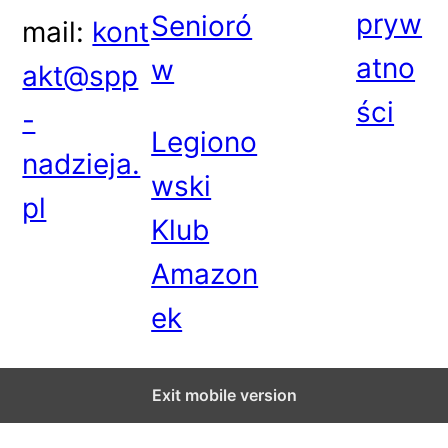
pryw
Senioró
mail:
kont
atno
w
akt@spp
ści
-
Legiono
nadzieja.
wski
pl
Klub
Amazon
ek
Exit mobile version