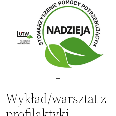
Skip
to
content
Wykład/warsztat z
profilaktyki